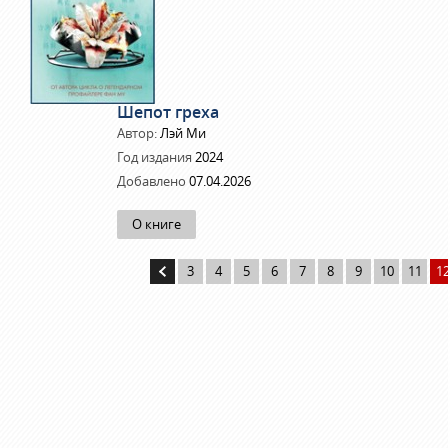
Шепот греха
Автор:
Лэй Ми
Год издания
2024
Добавлено
07.04.2026
О книге
3
4
5
6
7
8
9
10
11
1