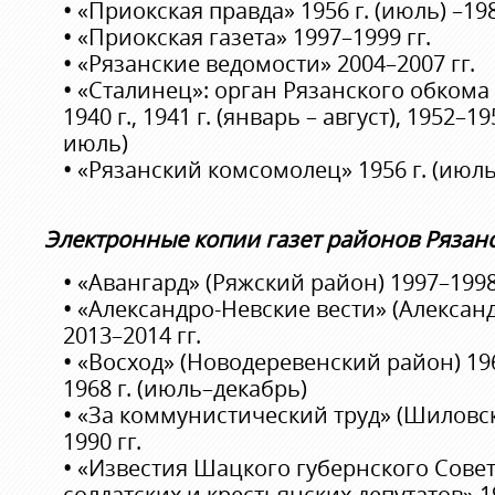
•
«Приокская правда» 1956 г. (июль) –198
•
«Приокская газета» 1997–1999 гг.
•
«Рязанские ведомости» 2004–2007 гг.
•
«Сталинец»: орган Рязанского обкома
1940 г., 1941 г. (январь – август), 1952–19
июль)
•
«Рязанский комсомолец» 1956 г. (июль
Электронные копии газет
районов Рязанс
•
«Авангард» (Ряжский район) 1997–1998 
•
«Александро-Невские вести» (Алексан
2013–2014 гг.
•
«Восход» (Новодеревенский район) 196
1968 г. (июль–декабрь)
•
«За коммунистический труд» (Шиловск
1990 гг.
•
«Известия Шацкого губернского Совет
солдатских и крестьянских депутатов» 19