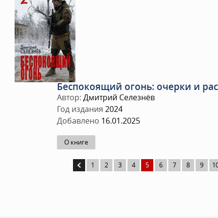
Беспокоящий огонь: очерки и ра
Автор:
Дмитрий Селезнёв
Год издания
2024
Добавлено
16.01.2025
О книге
1
2
3
4
5
6
7
8
9
1