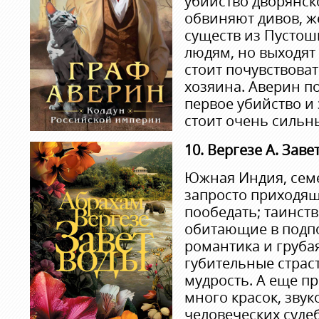
убийство дворянск
обвиняют дивов, ж
существ из Пустош
людям, но выходят 
стоит почувствоват
хозяина. Аверин по
первое убийство и
стоит очень сильн
10.
Вергезе А. Заве
Южная Индия, сем
запросто приходящ
пообедать; таинст
обитающие в подпо
романтика и груба
губительные страс
мудрость. А еще п
много красок, звуко
человеческих судеб