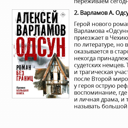
переживаем сегодн
2. Варламов А. Одс
Герой нового рома
Варламова «Одсун» 
приезжает в Чехию
по литературе, но 
оказывается в стар
некогда принадле
судетских немцев. 
и трагическая учас
после Второй мир
у героя острую ре
воспоминание, где
и личная драма, и 
называть большой