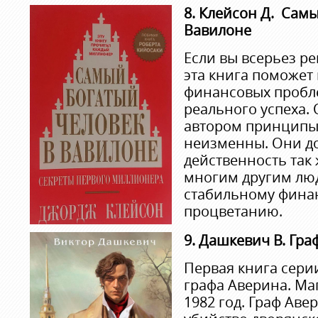
8. Клейсон Д. Сам
Вавилоне
Если вы всерьез р
эта книга поможет 
финансовых пробл
реального успеха.
автором принципы
неизменны. Они д
действенность так 
многим другим люд
стабильному финан
процветанию.
9. Дашкевич В. Гра
Первая книга сери
графа Аверина. Ма
1982 год. Граф Аве