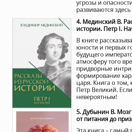
угрозы и опасност
развиваются здесь 
4. Мединский В. Ра
истории. Петр I. Н
В книге рассказыва
юности и первых г
будущего императо
атмосферу того вр
придворные интриг
формирование хар
царя. Книга о том,
Петр Великий. Если
невероятным!
5. Дубынин В. Мозг
от питания до при
Эта книга – самый