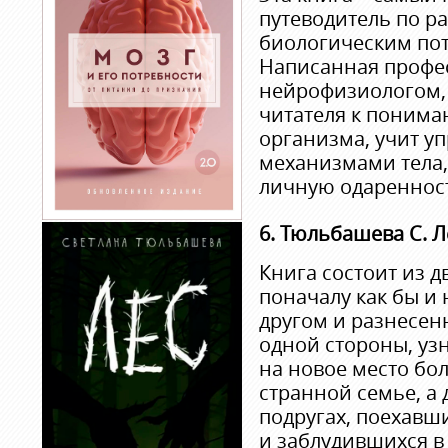
путеводитель по ра
биологическим пот
Написанная профе
нейрофизиологом,
читателя к понима
организма, учит у
механизмами тела,
личную одареннос
6. Тюльбашева С. Л
Книга состоит из д
поначалу как бы и 
другом и разнесен
одной стороны, уз
на новое место бо
странной семье, а 
подругах, поехавши
и заблудившихся в 