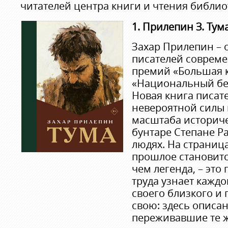
читателей центра книги и чтения библио
1. Прилепин З. Тум
Захар Прилепин – 
писателей совреме
премий «Большая к
«Национальный бес
Новая книга писате
невероятной силы 
масштаба историче
бунтаре Степане Р
людях. На страница
прошлое становитс
чем легенда, – это 
труда узнает каждо
своего близкого и 
свою: здесь описа
переживавшие те ж