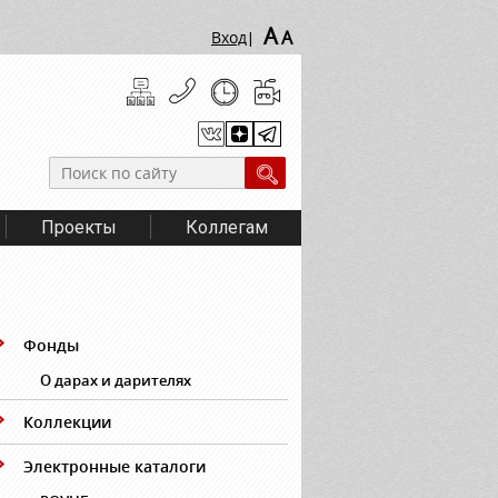
A
A
Вход
|
Проекты
Коллегам
Фонды
О дарах и дарителях
Коллекции
Электронные каталоги