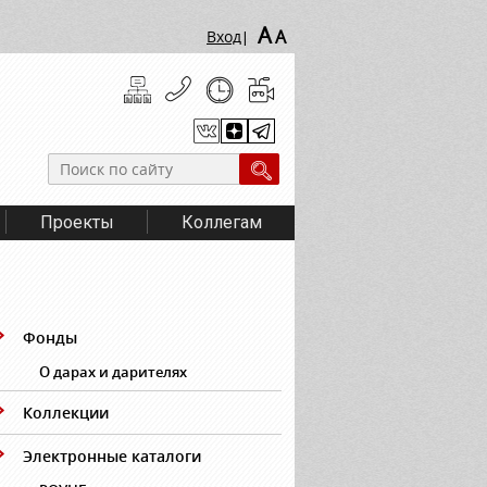
A
A
Вход
|
Проекты
Коллегам
Фонды
О дарах и дарителях
Коллекции
Электронные каталоги