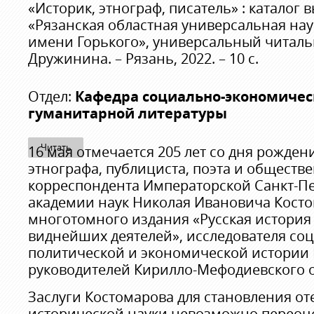
«Историк, этнограф, писатель» : каталог 
«Рязанская областная универсальная на
имени Горького», универсальный читальны
Дружинина. – Рязань, 2022. – 10 с.
Отдел:
Кафедра социально-экономичес
гуманитарной литературы
Читать
16 мая отмечается 205 лет со дня рожден
этнографа, публициста, поэта и обществе
корреспондента Императорской Санкт-П
академии наук Николая Ивановича Косто
многотомного издания «Русская история
виднейших деятелей», исследователя со
политической и экономической истории 
руководителей Кирилло-Мефодиевского 
Заслуги Костомарова для становления о
исторической науки невозможно переоц