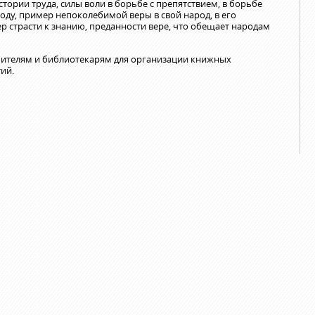
стории труда, силы воли в борьбе с препятствием, в борьбе
оду, пример непоколебимой веры в свой народ, в его
р страсти к знанию, преданности вере, что обещает народам
чителям и библиотекарям для организации книжных
ий.