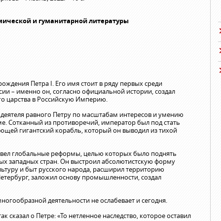
мической и гуманитарной литературы
рождения Петра I. Его имя стоит в ряду первых среди
сии – именно он, согласно официальной истории, создал
го царства в Российскую Империю.
 деятеля равного Петру по масштабам интересов и умению
е. Сотканный из противоречий, император был под стать
ющей гигантский корабль, который он выводил из тихой
ровел глобальные реформы, целью которых было поднять
ых западных стран. Он выстроил абсолютистскую форму
ьтуру и быт русского народа, расширил территорию
-Петербург, заложил основу промышленности, создал
многообразной деятельности не ослабевает и сегодня.
ак сказал о Петре: «То нетленное наследство, которое оставил