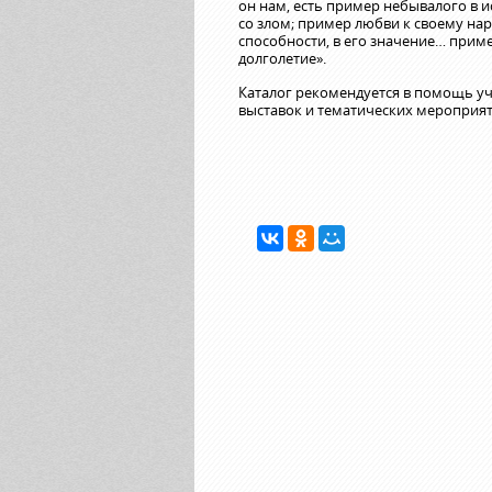
он нам, есть пример небывалого в и
со злом; пример любви к своему нар
способности, в его значение… приме
долголетие».
Каталог рекомендуется в помощь у
выставок и тематических мероприят