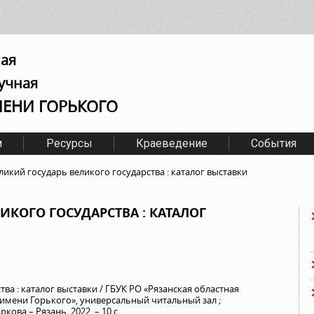
ная
учная
МЕНИ ГОРЬКОГО
м
Ресурсы
Краеведение
События
ликий государь великого государства : каталог выставки
ИКОГО ГОСУДАРСТВА : КАТАЛОГ
ва : каталог выставки / ГБУК РО «Рязанская областная
имени Горького», универсальный читальный зал ;
ркова – Рязань, 2022. – 10 с.