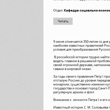
Отдел:
Кафедра социально-эконо
Читать
9 июня отмечается 350-летие со дня 
наиболее известных правителей Рос
условия для преобразования Русско
В российской истории трудно найти
видеть главное в решаемой проблем
своей огромной державе, напомина
гавани в мировой океан.
За годы своего правления Петр I п
отсталую Россию до уровня передов
монархии, существенно изменил кул
государства и основал город Санкт
регулярную армию и флот.
Внимание к личности Петра I и его 
Известный историк С. М. Соловьёва т