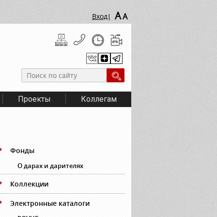
A
A
Вход
|
Проекты
Коллегам
Фонды
О дарах и дарителях
Коллекции
Электронные каталоги