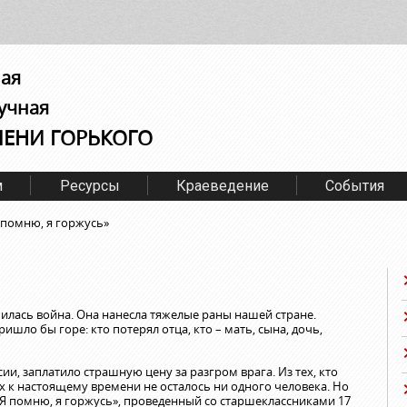
ная
учная
МЕНИ ГОРЬКОГО
м
Ресурсы
Краеведение
События
 помню, я горжусь»
нчилась война. Она нанесла тяжелые раны нашей стране.
ишло бы горе: кто потерял отца, кто – мать, сына, дочь,
сии, заплатило страшную цену за разгром врага. Из тех, кто
х к настоящему времени не осталось ни одного человека. Но
«Я помню, я горжусь», проведенный со старшеклассниками 17