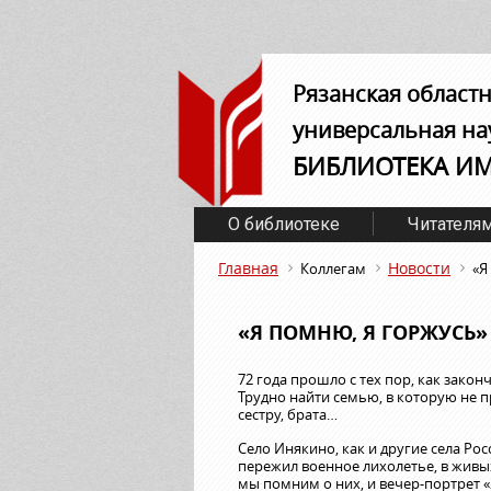
Рязанская област
универсальная на
БИБЛИОТЕКА И
О библиотеке
Читателя
Главная
Новости
Коллегам
«Я
«Я ПОМНЮ, Я ГОРЖУСЬ»
72 года прошло с тех пор, как зако
Трудно найти семью, в которую не пр
сестру, брата…
Село Инякино, как и другие села Рос
пережил военное лихолетье, в живы
мы помним о них, и вечер-портрет 