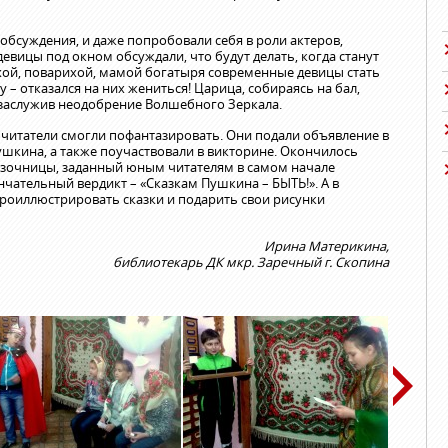
обсуждения, и даже попробовали себя в роли актеров,
евицы под окном обсуждали, что будут делать, когда станут
ихой, поварихой, мамой богатыря современные девицы стать
гу – отказался на них жениться! Царица, собираясь на бал,
 заслужив неодобрение Волшебного Зеркала.
читатели смогли пофантазировать. Они подали объявление в
 Пушкина, а также поучаствовали в викторине. Окончилось
азочницы, заданный юным читателям в самом начале
чательный вердикт – «Сказкам Пушкина – БЫТЬ!». А в
роиллюстрировать сказки и подарить свои рисунки
Ирина Материкина,
библиотекарь ДК мкр. Заречный г. Скопина