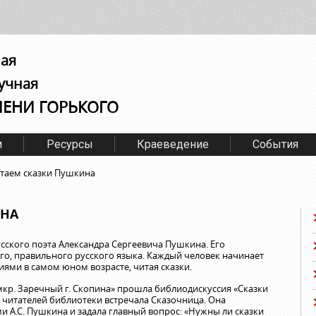
ная
учная
МЕНИ ГОРЬКОГО
м
Ресурсы
Краеведение
События
таем сказки Пушкина
ИНА
сского поэта Александра Сергеевича Пушкина. Его
го, правильного русского языка. Каждый человек начинает
ями в самом юном возрасте, читая сказки.
кр. Заречный г. Скопина» прошла библиодискуссия «Сказки
х читателей библиотеки встречала Сказочница. Она
и А.С. Пушкина и задала главный вопрос: «Нужны ли сказки