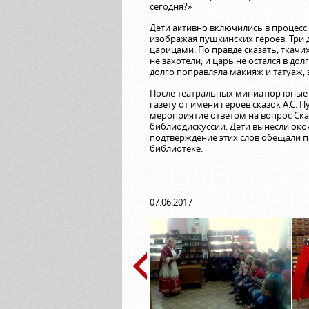
сегодня?»
Дети активно включились в процесс 
изображая пушкинских героев. Три д
царицами. По правде сказать, ткач
не захотели, и царь не остался в дол
долго поправляла макияж и татуаж,
После театральных миниатюр юные 
газету от имени героев сказок А.С.
мероприятие ответом на вопрос Ск
библиодискуссии. Дети вынесли окон
подтверждение этих слов обещали п
библиотеке.
07.06.2017