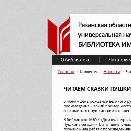
Рязанская област
универсальная на
БИБЛИОТЕКА И
О библиотеке
Читателя
Главная
Новости
Коллегам
Чи
ЧИТАЕМ СКАЗКИ ПУШК
6 июня – день рождения великого ру
произведения – яркий пример чисто
знакомиться с пушкинскими творени
В библиотеке МБУК «Дом культуры м
Пушкина сегодня». В этот день юны
познакомила ребят с произведениям