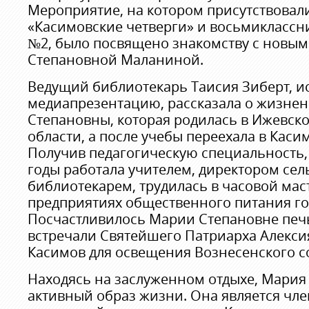
Мероприятие, на котором присутствовали
«Касимовские четверги» и восьмиклассн
№2, было посвящено знакомству с новым
Степановной Маланиной.
Ведущий библиотекарь Таисия Зиберт, и
медиапрезентацию, рассказала о жизне
Степановны, которая родилась в Ижевск
области, а после учебы переехала в Каси
Получив педагогическую специальность
годы работала учителем, директором сел
библиотекарем, трудилась в часовой мас
предприятиях общественного питания го
Посчастливилось Марии Степановне печь
встречали Святейшего Патриарха Алексия
Касимов для освещения Вознесенского с
Находясь на заслуженном отдыхе, Мария
активный образ жизни. Она является чле