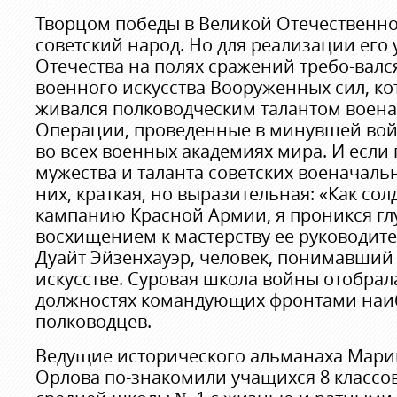
Творцом победы в Великой Отечественно
советский народ. Но для реализации его
Отечества на полях сражений требо-валс
военного искусства Вооруженных сил, ко
живался полководческим талантом воена
Операции, проведенные в минувшей вой
во всех военных академиях мира. И если 
мужества и таланта советских военачальн
них, краткая, но выразительная: «Как со
кампанию Красной Армии, я проникся г
восхищением к мастерству ее руководите
Дуайт Эйзенхауэр, человек, понимавший
искусстве. Суровая школа войны отобрал
должностях командующих фронтами наи
полководцев.
Ведущие исторического альманаха Мари
Орлова по-знакомили учащихся 8 классо