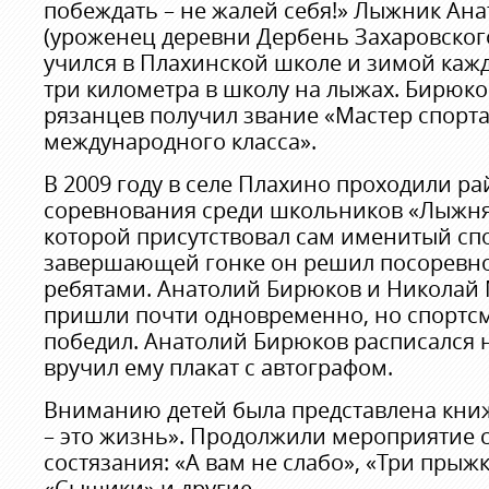
побеждать – не жалей себя!» Лыжник Ан
(уроженец деревни Дербень Захаровского
учился в Плахинской школе и зимой каж
три километра в школу на лыжах. Бирюко
рязанцев получил звание «Мастер спорт
международного класса».
В 2009 году в селе Плахино проходили р
соревнования среди школьников «Лыжня
которой присутствовал сам именитый сп
завершающей гонке он решил посоревно
ребятами. Анатолий Бирюков и Николай
пришли почти одновременно, но спортсм
победил. Анатолий Бирюков расписался 
вручил ему плакат с автографом.
Вниманию детей была представлена книж
– это жизнь». Продолжили мероприятие 
состязания: «А вам не слабо», «Три прыжк
«Сыщики» и другие.