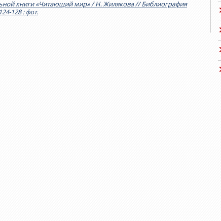
ьной книги «Читающий мир» / Н. Жилякова // Библиография
124-128 : фот.