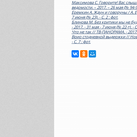
Максимова С. Говорите! Вас слышат
ведомости. – 2017. – 26 мая (№ 94-95)
Еремкин А. Ждун и говоруны / А. Е
7 июня (№ 23). - С. 2 : фот.
Блинова М. Без критики мы не бу
- 2017. - 31 мая - 7 июня (№ 22-т). - С
Что не так // ТВ-ПАНОРАМА. - 2017. - 
Врио стодневной выдержки // Новая
- С. 7 : фот.