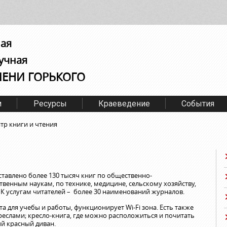
ная
учная
МЕНИ ГОРЬКОГО
м
Ресурсы
Краеведение
События
тр книги и чтения
ставлено более 130 тысяч книг по общественно-
венным наукам, по технике, медицине, сельскому хозяйству,
 К услугам читателей – более 30 наименований журналов.
 для учебы и работы, функционирует Wi-Fi зона. Есть также
реслами; кресло-книга, где можно расположиться и почитать
ый красный диван.