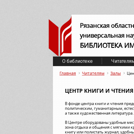
Рязанская област
универсальная на
БИБЛИОТЕКА И
О библиотеке
Читателя
Главная
Читателям
Залы
Цен
ЦЕНТР КНИГИ И ЧТЕНИЯ
В фонде центра книги и чтения пред
политическим, гуманитарным, естест
а также художественная литература.
В Центре оборудованы удобные места
зона отдыха и общения с мягкими к
книгу или полистать журнал; удобн