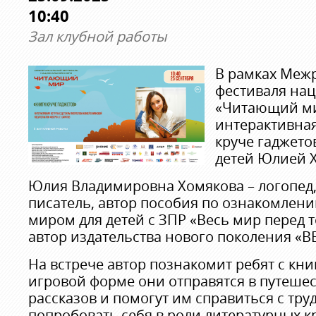
10:40
Зал клубной работы
В рамках Меж
фестиваля на
«Читающий ми
интерактивная
круче гаджето
детей Юлией 
Юлия Владимировна Хомякова – логопед, 
писатель, автор пособия по ознакомле
миром для детей с ЗПР «Весь мир перед 
автор издательства нового поколения «ВВе
На встрече автор познакомит ребят с кни
игровой форме они отправятся в путешес
рассказов и помогут им справиться с тру
попробовать себя в роли литературных кр