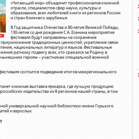
«Читающий мир» объединит профессионалов книжной
отрасли, специалистов сфер науки, культуры и
образования, всех любителей книги из регионов России
и стран ближнего зарубежья.
В Год защитника Отечества и 80-летия Великой Победы,
130-летия со дня рождения С.А. Есенина мероприятия
фестиваля будут направлены на сохранение
и приумножение традиционных ценностей, укрепление связи
чтения, национальных литератур и языков. Фестивальные
ажения ратному подвигу всех, кто сражался за Родину в
же нынешним героям – участникам специальной военной
фестиваля состоится подведение итогов межрегионального
танет книжная выставка-ярмарка, где лучшую продукцию
 российских издательства из 8 регионов нашей страны, в том
стной универсальной научной библиотеки имени Горького
етей и взрослых.
»