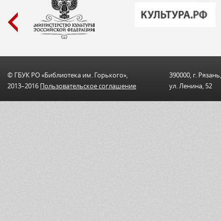
© ГБУК РО «Библиотека им. Горького»,
390000, г. Рязань
2013–2016
Пользовательскоe соглашениe
ул. Ленина, 52