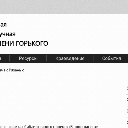
ная
учная
МЕНИ ГОРЬКОГО
м
Ресурсы
Краеведение
События
еча с Рязанью
кого в рамках библиотечного проекта «В пространстве