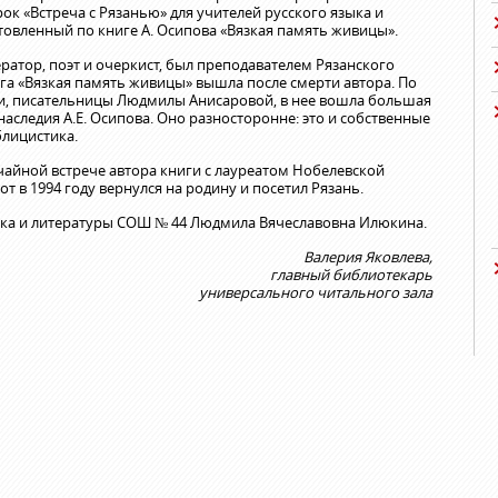
к «Встреча с Рязанью» для учителей русского языка и
товленный по книге А. Осипова «Вязкая память живицы».
ратор, поэт и очеркист, был преподавателем Рязанского
ига «Вязкая память живицы» вышла после смерти автора. По
ги, писательницы Людмилы Анисаровой, в нее вошла большая
аследия А.Е. Осипова. Оно разносторонне: это и собственные
блицистика.
чайной встрече автора книги с лауреатом Нобелевской
т в 1994 году вернулся на родину и посетил Рязань.
ыка и литературы СОШ № 44 Людмила Вячеславовна Илюкина.
Валерия Яковлева,
главный библиотекарь
универсального читального зала