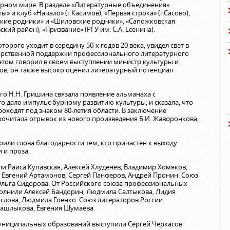
урном мире. В разделе «Литературные объединения»
 и клуб «Начало» (г.Касимов), «Первая строка» (г.Сасово),
нские родники» и «Шиловские родники», «Сапожковская
кий район), «Призвание» (РГУ им. С.А. Есенина).
рого уходит в середину 50-х годов 20 века, увидел свет в
сударственной поддержки профессионального литературного
 этом говорил в своем выступлении министр культуры и
пов, он также высоко оценил литературный потенциал
о Н.Н. Гришина связала появление альманаха с
о дало импульс бурному развитию культуры, и сказала, что
оходят под знаком 80-летия области. В заключение
очитала отрывок из нового произведения Б.И. Жаворонкова,
орили слова благодарности тем, кто причастен к выходу
 и проза.
и Раиса Купавская, Алексей Хлуденев, Владимир Хомяков,
, Евгений Артамонов, Сергей Панферов, Андрей Пронин. Союз
Ольга Сидорова. От Российского союза профессиональных
олнили Алексей Бандорин, Людмила Салтыкова, Лидия
ослова, Людмила Гоенко. Союз литераторов России
 Башлыкова, Евгения Шумаева.
униципальных образований выступили Сергей Черкасов