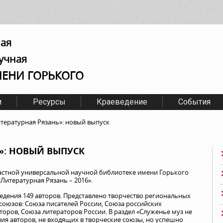
ная
учная
МЕНИ ГОРЬКОГО
м
Ресурсы
Краеведение
События
тературная Рязань»: новый выпуск
»: НОВЫЙ ВЫПУСК
бластной универсальной научной библиотеке имени Горького
Литературная Рязань – 2016».
едения 149 авторов. Представлено творчество региональных
союзов: Союза писателей России, Союза российских
торов, Союза литераторов России. В раздел «Служенье муз не
ия авторов, не входящих в творческие союзы, но успешно