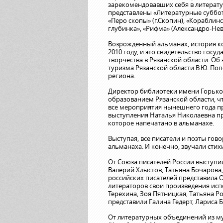
зарекомендовавших себя в литерат
представлены «Литературные субботы»
«Перо скопы» (г.Скопин), «Корабли
глубинка», «Рифма» (Александро-Невс
Возрожденный альманах, история кото
2010 году, и это свидетельство го
творчества в Рязанской области. Об
туризма Рязанской области В.Ю. По
региона.
Директор библиотеки имени Горьког
образованием Рязанской области, чт
все мероприятия нынешнего года пр
выступления Наталья Николаевна пр
которое напечатано в альманахе.
Выступая, все писатели и поэты гов
альманаха. И конечно, звучали стихи
От Союза писателей России выступил
Валерий Хлыстов, Татьяна Бочарова
российских писателей представила 
литераторов свои произведения исп
Терехина, Зоя Пятницкая, Татьяна Р
представили Галина Гедерт, Лариса
От литературных объединений из м