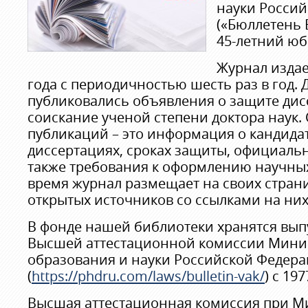
науки Росси
(«Бюллетень 
45-летний юб
Журнал издае
года с периодичностью шесть раз в год. Д
публиковались объявления о защите дис
соискание ученой степени доктора наук.
публикаций – это информация о кандидат
диссертациях, сроках защиты, официаль
также требования к оформлению научных
время журнал размещает на своих стран
открытых источников со ссылками на них
В фонде нашей библиотеки хранятся вып
Высшей аттестационной комиссии Мини
образования и науки Российской Федер
(
https://phdru.com/laws/bulletin-vak/
) с 197
Высшая аттестационная комиссия при М