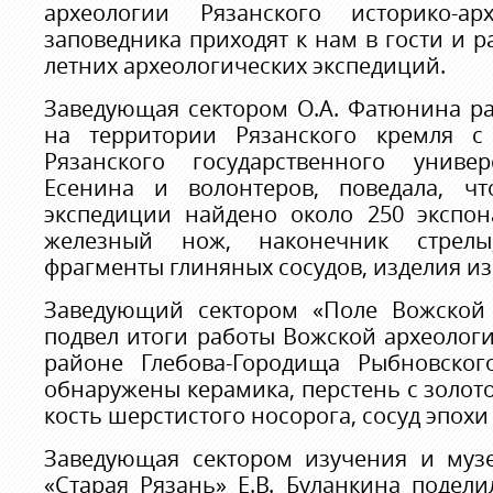
археологии Рязанского историко-арх
заповедника приходят к нам в гости и р
летних археологических экспедиций.
Заведующая сектором О.А. Фатюнина ра
на территории Рязанского кремля с 
Рязанского государственного униве
Есенина и волонтеров, поведала, ч
экспедиции найдено около 250 экспона
железный нож, наконечник стрелы
фрагменты глиняных сосудов, изделия из
Заведующий сектором «Поле Вожской 
подвел итоги работы Вожской археолог
районе Глебова-Городища Рыбновског
обнаружены керамика, перстень с золото
кость шерстистого носорога, сосуд эпохи
Заведующая сектором изучения и муз
«Старая Рязань» Е.В. Буланкина подел