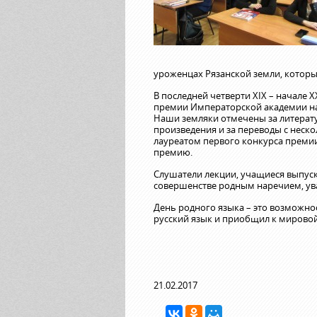
уроженцах Рязанской земли, которы
В последней четверти XIX – начале
премии Императорской академии нау
Наши земляки отмечены за литерату
произведения и за переводы с неско
лауреатом первого конкурса премии 
премию.
Слушатели лекции, учащиеся выпуск
совершенстве родным наречием, ува
День родного языка – это возможнос
русский язык и приобщил к мировой
21.02.2017