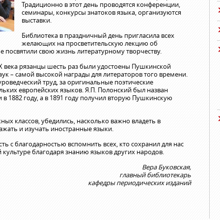
Традиционно в этот день проводятся конференции,
семинары, конкурсы знатоков языка, организуются
выставки.
Библиотека в праздничный день пригласила всех
желающих на просветительскую лекцию об
е посвятили свою жизнь литературному творчеству.
 XX века рязанцы шесть раз были удостоены Пушкинской
к – самой высокой награды для литераторов того времени.
роведческий труд, за оригинальные поэтические
льких европейских языков. Я.П. Полонский был назван
в 1882 году, а в 1891 году получил вторую Пушкинскую
ных классов, убедились, насколько важно владеть в
жать и изучать иностранные языки.
ть с благодарностью вспомнить всех, кто сохранил для нас
 культуре благодаря знанию языков других народов.
Вера Буковская,
главный библиотекарь
кафедры периодических изданий