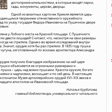
достопримечательностями, в которые входят парки,
сады, монументы, церкви, дворцы.
Одной из визитных карточек Кремля является царь-
выдающимся творением отечественного оружейного
азад по указу государя Федора Ивановича на Пушечном дворе
овым.
лена у Лобного места на Красной площади. С Пушечного
ли двести лошадей! Считают, что, несмотря на свои размеры
огда не стреляла. Однако во время исследований внутри
 Значит, орудие хотя бы раз стреляло. В 1835 году пушка
 чугуна, изготовленный по эскизам архитектора Александра
 орудие получило благодаря изображению на ней царя
е пушки объясняется ее огромными размерами и
пушка – царь над всеми пушками. Красота оружия, богато
ями и надписями, восхищает и по сей день. В настоящее
экспонатом Музея артиллерийских орудий XVI–XIX веков и
надцати апостолов на Ивановской площади.
Наталья Курбатова,
главный библиотекарь универсального читального