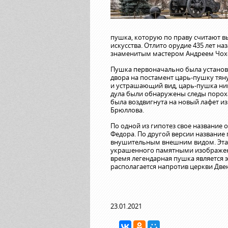
пушка, которую по праву считают 
искусства. Отлито орудие 435 лет н
знаменитым мастером Андреем Чох
Пушка первоначально была установ
двора на постамент царь-пушку тяну
и устрашающий вид, царь-пушка ник
дула были обнаружены следы пороха.
была воздвигнута на новый лафет из
Брюллова.
По одной из гипотез свое название
Федора. По другой версии названи
внушительным внешним видом. Эта 
украшенного памятными изображени
время легендарная пушка является 
располагается напротив церкви Две
23.01.2021