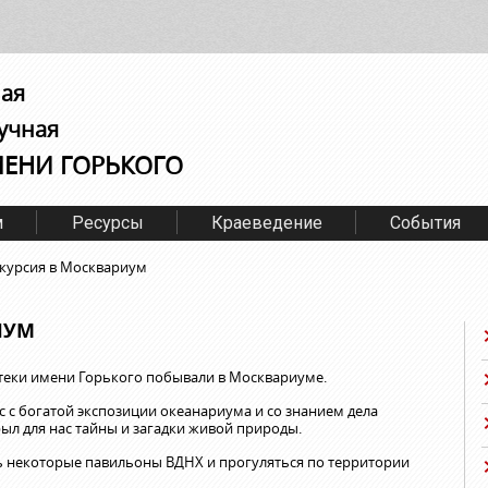
ная
учная
МЕНИ ГОРЬКОГО
м
Ресурсы
Краеведение
События
курсия в Москвариум
ИУМ
теки имени Горького побывали в Москвариуме.
 с богатой экспозиции океанариума и со знанием дела
рыл для нас тайны и загадки живой природы.
ь некоторые павильоны ВДНХ и прогуляться по территории