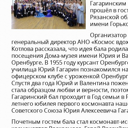
Гагаринским 
прошёл в гос
Рязанской об
имени Горько
Организатор
генеральный директор АНО «Космос вдо
Котлова рассказала, что идея бала родил
посещения Дома-музея имени Юрия и Ва
Оренбурге. В 1955 году курсант Оренбур
училища Юрий Гагарин познакомился на
офицерском клубе с уроженкой Оренбург
Спустя два года Юрий и Валентина пожен
стала образцом любви и верности, поэто
Гагаринский бал проходит в Год семьи в Р
летнего юбилея первого космонавта наш
Советского Союза Юрия Алексеевича Гаг
Почетным гостем бала стал космонавт-ис