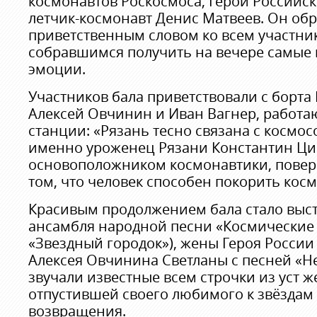
космонавтов Роскосмоса, Герой Российс
летчик-космонавт Денис Матвеев. Он обр
приветственным словом ко всем участни
собравшимся получить на вечере самые
эмоции.
Участников бала приветствовали с борт
Алексей Овчинин и Иван Вагнер, работа
станции: «Рязань тесно связана с космос
именно уроженец Рязани Константин Ци
основоположником космонавтики, повери
том, что человек способен покорить косм
Красивым продолжением бала стало выст
ансамбля народной песни «Космические 
«Звездный городок»), жены Героя России
Алексея Овчинина Светланы с песней «
звучали известные всем строчки из уст 
отпустившей своего любимого к звёздам
возвращения.