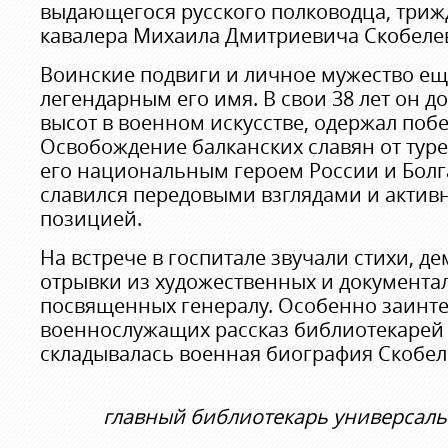
выдающегося русского полководца, триж
кавалера Михаила Дмитриевича Скобеле
Воинские подвиги и личное мужество ещ
легендарным его имя. В свои 38 лет он д
высот в военном искусстве, одержал побе
Освобождение балканских славян от туре
его национальным героем России и Болг
славился передовыми взглядами и актив
позицией.
На встрече в госпитале звучали стихи, 
отрывки из художественных и документа
посвященных генералу. Особенно заинт
военнослужащих рассказ библиотекарей о
складывалась военная биография Скобел
главный библиотекарь универсаль