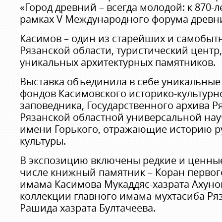
«Город древний – всегда молодой: к 870-
рамках V Международного форума древни
Касимов – один из старейших и самобыт
Рязанской области, туристический центр
уникальных архитектурных памятников.
Выставка объединила в себе уникальные
фондов Касимовского историко-культурно
заповедника, Государственного архива Р
Рязанской областной универсальной на
имени Горького, отражающие историю ру
культуры.
В экспозицию включены редкие и ценные
числе книжный памятник – Коран первог
имама Касимова Мукаддяс-хазрата Ахуно
коллекции главного имама-мухтасиба Ря
Рашида хазрата Бултачеева.