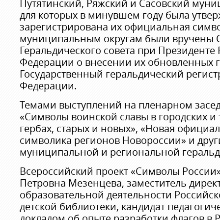
Путятинский, Ряжский и Сасовский муни
для которых в минувшем году была утвер
зарегистрирована их официальная симв
муниципальным округам были вручены С
Геральдического совета при Президенте
Федерации о внесении их обновленных г
Государственный геральдический регист
Федерации.
Темами выступлений на пленарном засе
«Символы воинской славы в городских и
гербах, старых и новых», «Новая офици
символика регионов Новороссии» и друг
муниципальной и региональной геральд
Всероссийский проект «Символы России»
Петровна Мезенцева, заместитель директ
образовательной деятельности Российск
детской библиотеки, кандидат педагогиче
докладом об опыте разработки флагов в 