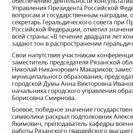
обеспечению деятельности консультати
Управления Президента Российской Фед
вопросам и государственным наградам, 
секретарь Геральдического совета при П
Российской Федерации, отметил значени
всей страны: «В течение двадцати лет к
задают тон в распространении геральдич
Свои напутствия участникам конференци
заместитель председателя Рязанской об
Николай Никанорович Макариков; замес
муниципального образования, председат
городской Думы Анна Викторовна Иванов
начальника городского управления обра
Борисовна Смирнова.
Боевое, победное значение государстве
символики раскрыл подполковник Алекс
Якимович, преподаватель кафедры воен
работы Рязанского гвардейского высшег