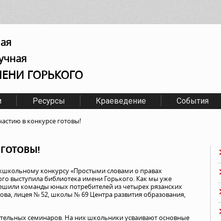
ная
учная
МЕНИ ГОРЬКОГО
м
Ресурсы
Краеведение
События
частию в конкурсе готовы!
 ГОТОВЫ!
ежшкольному конкурсу «Простыми словами о правах
го выступила библиотека имени Горького. Как мы уже
решили команды юных потребителей из четырех рязанских
ова, лицея № 52, школы № 69 Центра развития образования,
ительных семинаров. На них школьники усваивают основные