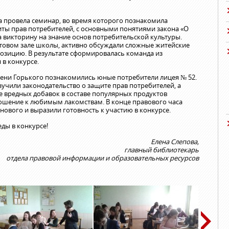
ва провела семинар, во время которого познакомила
ты прав потребителей, с основными понятиями закона «О
а викторину на знание основ потребительской культуры.
товом зале школы, активно обсуждали сложные житейские
позицию. В результате сформировалась команда из
 в конкурсе.
имени Горького познакомились юные потребители лицея № 52.
учили законодательство о защите прав потребителей, а
е вредных добавок в составе популярных продуктов
ношение к любимым лакомствам. В конце правового часа
нового и выразили готовность к участию в конкурсе.
ды в конкурсе!
Елена Слепова,
главный библиотекарь
отдела правовой информации и образовательных ресурсов