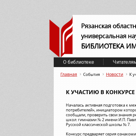
Рязанская област
универсальная на
БИБЛИОТЕКА И
О библиотеке
Читателя
Главная
Новости
События
К у
К УЧАСТИЮ В КОНКУРСЕ
Началась активная подготовка к м
потребителей», инициатором которо
сообщали, проверить свои знания 
школ: гимназии № 2 имени И.П. Павл
Русской классической школы № 7.
Конкурс предваряет серия ознаком