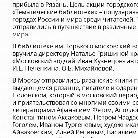
прибыла в Рязань. Цель акции городског
«Тематические библиотеки» – популяриз
городах России и мира среди читателей. 
отправились в путешествие в различные
мира.
В библиотеке им. Горького московский 
вручила директору Наталье Гришиной к
«Московский зодчий Иван Кузнецов» авто
И.Е. Печенкина, О.Б. Михайловой.
В Москву отправились рязанские книги-
выдающемся рязанце, писателе и одаре
Полонском, который в московский перио
и приятельствовал со многими своими 
литераторами Афанасием Фетом, Аполло
Константином Аксаковым, Петром Чаада
Гоголем, Иваном Тургеневым; художник
Айвазовским, Ильей Репиным, Василием