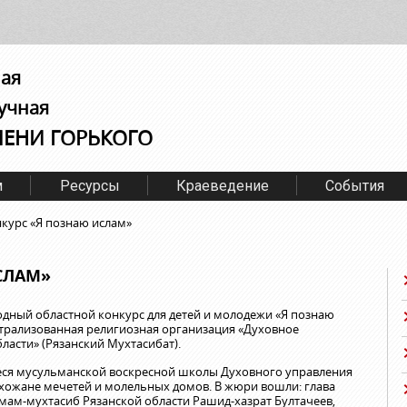
ная
учная
МЕНИ ГОРЬКОГО
м
Ресурсы
Краеведение
События
курс «Я познаю ислам»
СЛАМ»
дный областной конкурс для детей и молодежи «Я познаю
нтрализованная религиозная организация «Духовное
ласти» (Рязанский Мухтасибат).
еся мусульманской воскресной школы Духовного управления
хожане мечетей и молельных домов. В жюри вошли: глава
ам-мухтасиб Рязанской области Рашид-хазрат Бултачеев,