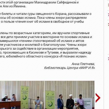
ости этой организации Махмадрахим Сайфидинов и
к Али из Йемена.
билеты и читали суры священного Корана, рассказывали о
росы об основах ислама. Пока члены жюри распределяли
 о пользе чтения книг об исламе в свободное от учебы
елены по возрастным категориям, им вручили спортивные
все дети приняли участие в викторине по основам ислама и
 завершился чтением стихотворений об исламе и аятов
ля участников и молитвой о благополучии. Члены жюри
рького за содействие в организации мероприятия,
ар, проживающих в Касимове и Тутаеве, и выразили надежду
го, юбилейного областного конкурса «Я познаю ислам».
Анна Плетнева,
библиотекарь Центра «МИР И Я»