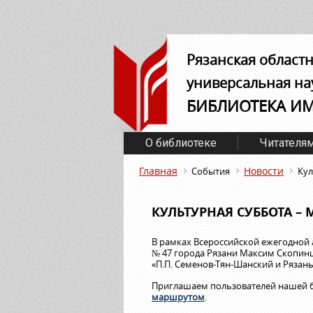
Рязанская област
универсальная на
БИБЛИОТЕКА И
О библиотеке
Читателя
Главная
Новости
События
Кул
КУЛЬТУРНАЯ СУББОТА –
В рамках Всероссийской ежегодной 
№ 47 города Рязани Максим Скопинц
«П.П. Семенов-Тян-Шанский и Рязань
Приглашаем пользователей нашей б
маршрутом
.