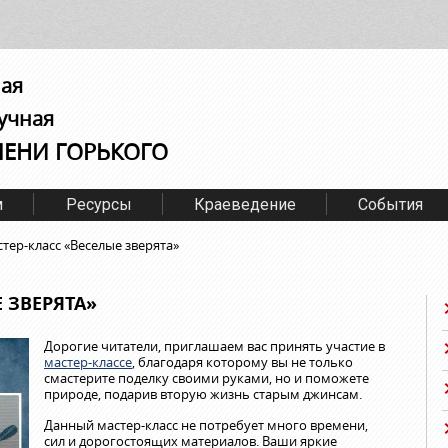
ная
учная
МЕНИ ГОРЬКОГО
м
Ресурсы
Краеведение
События
тер-класс «Веселые зверята»
 ЗВЕРЯТА»
Дорогие читатели, приглашаем вас принять участие в
мастер-классе
, благодаря которому вы не только
смастерите поделку своими руками, но и поможете
природе, подарив вторую жизнь старым джинсам.
Данный мастер-класс не потребует много времени,
сил и дорогостоящих материалов. Ваши яркие