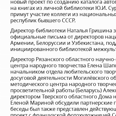
новый проект по созданию каталога авто
на книгах из личной библиотеки Ю.И. Су
примут участие коллеги из национальны
республик бывшего СССР.
Директор библиотеки Наталья Гришина 
официальные письма от директоров нац
Армении, Белоруссии и Узбекистана, по
инициированного библиотекой межкульт
Директор Рязанского областного научно
центра народного творчества Елена Шап
начальником отдела любительского творч
досуговой деятельности Могилёвского о
методического центра народного творчес
просветительной работы (Беларусь) Але
директором Тверского областного Дома 
Еленой Мариной обсудили партнерские п
беседы был также представлен действую
проект с французской фотохудожницей 