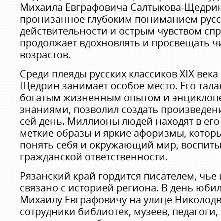
Михаила Евграфовича Салтыкова-Щедрина
пронизанное глубоким пониманием рус
действительности и острым чувством спр
продолжает вдохновлять и просвещать ч
возрастов.
Среди плеяды русских классиков XIX века 
Щедрин занимает особое место. Его тала
богатым жизненным опытом и энциклоп
знаниями, позволил создать произведени
сей день. Миллионы людей находят в его
меткие образы и яркие афоризмы, котор
понять себя и окружающий мир, воспиты
гражданской ответственности.
Рязанский край гордится писателем, чье
связано с историей региона. В день юби
Михаилу Евграфовичу на улице Николод
сотрудники библиотек, музеев, педагоги,