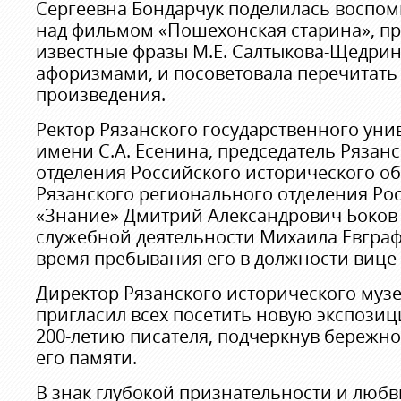
Сергеевна Бондарчук поделилась воспо
над фильмом «Пошехонская старина», п
известные фразы М.Е. Салтыкова-Щедрин
афоризмами, и посоветовала перечитать
произведения.
Ректор Рязанского государственного уни
имени С.А. Есенина, председатель Рязан
отделения Российского исторического об
Рязанского регионального отделения Ро
«Знание» Дмитрий Александрович Боков 
служебной деятельности Михаила Евграф
время пребывания его в должности вице-
Директор Рязанского исторического муз
пригласил всех посетить новую экспози
200-летию писателя, подчеркнув бережн
его памяти.
В знак глубокой признательности и любв