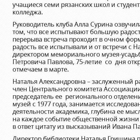
учащиеся семи рязанских школ и студен
колледжа.
Руководитель клуба Алла Сурина озвучи
том, что все испытывают большую радост
перерыва встреча проходит в очном фор
радость все испытывали и от встречи с Н
директором мемориального музея-усадь
Петровича Павлова, 75-летие со дня отк
отмечаем в марте.
Наталья Александровна – заслуженный р
член Центрального комитета Ассоциации
председатель ее регионального отделени
музей с 1977 года, занимается исследов
деятельности академика, глубина ее мысл
на каждое событие общественной жизни
в ответ цитату из высказываний Ивана П
Директор библиотеки Наталья Гришина 