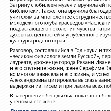
Загрину с юбилеем музея и вручила ей п
библиотеки. Также она вручила благода
учителям за многолетнее сотрудничество,
молодежного клуба краеведов «Наследни
подрастающего поколения чувства патри
духовных ценностей и углубленного изу
культуры родного края.
Разговор, состоявшийся в Год науки и те
«великом физиологе земли Русской», пе
лауреате, уроженце города Рязани Иван
и его спутнице жизни, жене Серафиме Ва
во многом зависела и его жизнь, и успех 
Александровна цитировала высказывани
выдержки из писем и пригласила всех по
В завершение беседы был показан небо
ученом и его жене.