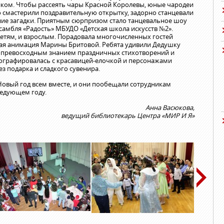
иком. Чтобы рассеять чары Красной Королевы, юные чародеи
о смастерили поздравительную открытку, задорно станцевали
мние загадки. Приятным сюрпризом стало танцевальное шоу
амбля «Радость» МБУДО «Детская школа искусств №2».
етям, и взрослым. Порадовала многочисленных гостей
ая анимация Марины Бритовой. Ребята удивили Дедушку
 превосходным знанием праздничных стихотворений и
тографировалась с красавицей-елочкой и персонажами
ез подарка и сладкого сувенира.
овый год всем вместе, и они пообещали сотрудникам
ледующем году.
Анна Васюкова,
ведущий библиотекарь Центра «МИР И Я»