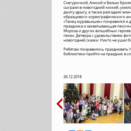
Снегурочкой, Алисой и Белым Крол
сыграли в новогодний хоккей, умел
джигу-дрыгу, а также разгадали зи
образцового хореографического анс
«Танец муравьишек» понравился и д
праздника и захватывающая песочн
Мороза и других волшебных героев
песен. Детвора с удовольствием фо
новогодней сказки. Никто не ушел б
Ребятам понравилось праздновать Н
библиотеки прийти на праздник в с
26.12.2018