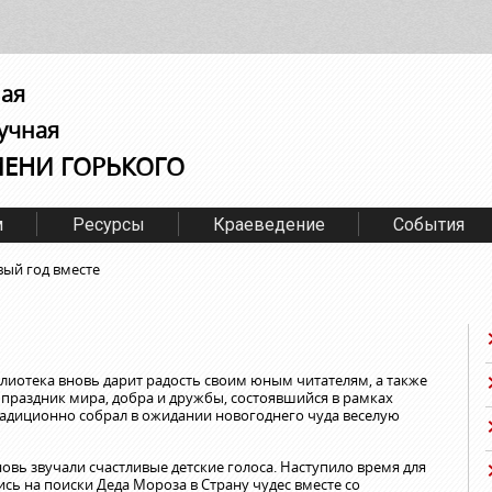
ная
учная
МЕНИ ГОРЬКОГО
м
Ресурсы
Краеведение
События
ый год вместе
лиотека вновь дарит радость своим юным читателям, а также
праздник мира, добра и дружбы, состоявшийся в рамках
традиционно собрал в ожидании новогоднего чуда веселую
овь звучали счастливые детские голоса. Наступило время для
сь на поиски Деда Мороза в Страну чудес вместе со