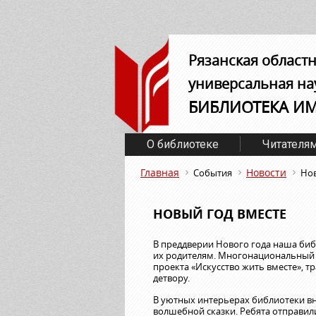
Рязанская област
универсальная на
БИБЛИОТЕКА И
О библиотеке
Читателя
Главная
Новости
События
Нов
НОВЫЙ ГОД ВМЕСТЕ
В преддверии Нового года наша биб
их родителям. Многонациональный 
проекта «Искусство жить вместе», 
детвору.
В уютных интерьерах библиотеки вн
волшебной сказки. Ребята отправили