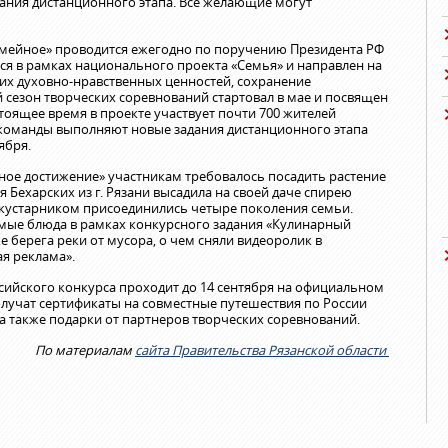
ания дистанционного этапа. Все желающие могут
семейное» проводится ежегодно по поручению Президента РФ
ется в рамках национального проекта «Семья» и направлен на
их духовно-нравственных ценностей, сохранение
 сезон творческих соревнований стартовал в мае и посвящен
стоящее время в проекте участвует почти 700 жителей
команды выполняют новые задания дистанционного этапа
ября.
ное достижение» участникам требовалось посадить растение
я Бехарских из г. Рязани высадила на своей даче спирею
 кустарником присоединились четыре поколения семьи.
мые блюда в рамках конкурсного задания «Кулинарный
е берега реки от мусора, о чем сняли видеоролик в
я реклама».
ссийского конкурса проходит до 14 сентября на официальном
олучат сертификаты на совместные путешествия по России
 также подарки от партнеров творческих соревнований.
По материалам
сайта Правительства Рязанской области