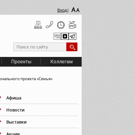
A
A
Вход
|
Проекты
Коллегам
ионального проекта «Семья»
Афиша
Новости
Выставки
Акции