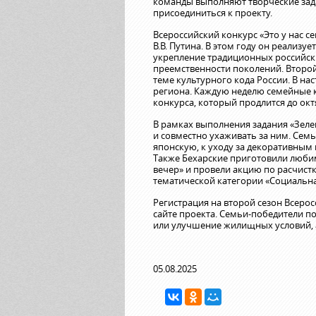
команды выполняют творческие зад
присоединиться к проекту.
Всероссийский конкурс «Это у нас 
В.В. Путина. В этом году он реализу
укрепление традиционных российск
преемственности поколений. Второй
теме культурного кода России. В на
региона. Каждую неделю семейные 
конкурса, который продлится до окт
В рамках выполнения задания «Зеле
и совместно ухаживать за ним. Семь
японскую, к уходу за декоративным
Также Бехарские приготовили люби
вечер» и провели акцию по расчистк
тематической категории «Социальна
Регистрация на второй сезон Всеро
сайте проекта. Семьи-победители п
или улучшение жилищных условий, а
05.08.2025