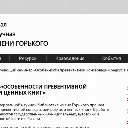
ная
учная
МЕНИ ГОРЬКОГО
м
Ресурсы
Краеведение
События
чающий семинар «Особенности превентивной консервации редких и 
«ОСОБЕННОСТИ ПРЕВЕНТИВНОЙ
И ЦЕННЫХ КНИГ»
иверсальной научной библиотеке имени Горького прошел
ревентивной консервации редких и ценных книг». В работе
алистов государственных, муниципальных, вузовских и
в области и г. Рязани.
м центром по работе с книжными памятниками и