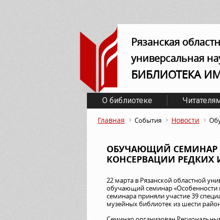
Рязанская област
универсальная на
БИБЛИОТЕКА И
О библиотеке
Читателя
Главная
Новости
События
Обу
ОБУЧАЮЩИЙ СЕМИНАР 
КОНСЕРВАЦИИ РЕДКИХ 
22 марта в Рязанской областной ун
обучающий семинар «Особенности п
семинара приняли участие 39 специ
музейных библиотек из шести районо
Семинар организован Региональны