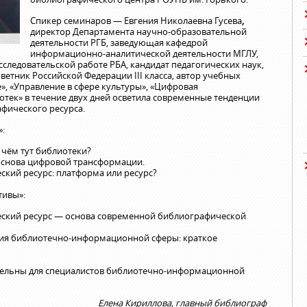
Спикер семинаров — Евгения Николаевна Гусева
,
директор Департамента научно-образовательной
деятельности РГБ, заведующая кафедрой
информационно-аналитической деятельности МГЛУ,
сследовательской работе РБА, кандидат педагогических наук,
етник Российской Федерации III класса, автор учебных
, «Управление в сфере культуры», «Цифровая
тек» в течение двух дней осветила современные тенденции
фического ресурса.
»:
чём тут библиотеки?
снова цифровой трансформации.
кий ресурс: платформа или ресурс?
тивы»:
кий ресурс — основа современной библиографической
я библиотечно-информационной сферы: краткое
тельны для специалистов библиотечно-информационной
Елена Кириллова, главный библиограф