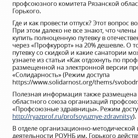
профсоюзного комитета Рязанской облас
Горького.
Где и как провести отпуск? Этот вопрос в
При этом далеко не все знают, что член
купить полноценную путевку в отечеств
через «Профкурорт» на 20% дешевле. О то
путевку со скидкой и какие санатории м
узнаете из статьи «Как отдохнуть по проф
размещенной на электронной версии пр
«Солидарность» (Режим доступа
https://www.solidarnost.org/thems/svobo
Полезная информация также размещена 
областного союза организаций профсоюз
«Профсоюзные здравницы». Режим досту
http://ryazprof.ru/profsoyuznye-zdravnitsy
).
В отделе организационно-методической 
деятельности РОУНБ им. Горького действ