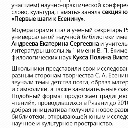
участием) научно-практической конфере
слово, культура, память» заняла
секция ю
«Первые шаги к Есенину»
.
Модераторами стали учёный секретарь Р
универсальной научной библиотеки име
Андреева Екатерина Сергеевна
и учитель
литературы школы № 1 имени В. П. Екиме
филологических наук
Кукса Полина Викт
Школьники представили свои исследова
разным сторонам творчества С. А. Есенин
звучали темы детства поэта, образа мат
и символики, а также занимательные фак
Подобный формат продолжает традицию 
чтений», проводившихся в Рязани до 2010
добрая инициатива получила новое разв
библиотеки, открывающей юным исследо
научное и культурное пространство.