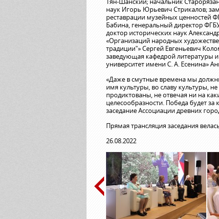
Тян-Шанский; начальник Старорязан
наук Игорь Юрьевич Стрикалов; зам
реставрации музейных ценностей ФГ
Бабина, генеральный директор ФГБУ
доктор исторических наук Александ
«Организаций народных художестве
традиции"» Сергей Евгеньевич Коло
заведующая кафедрой литературы и
университет имени С. А. Есенина» А
«Даже в смутные времена мы должны 
имя культуры, во славу культуры, не
продиктованы, не отвечая ни на ка
целесообразности. Победа будет за 
заседание Ассоциации древних горо
Прямая трансляция заседания велась
26.08.2022