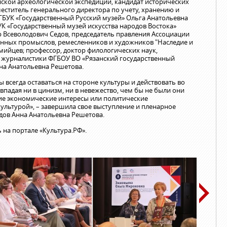
ской археологической экспедиции, кандидат исторических
еститель генерального директора по учету, хранению и
БУК «Государственный Русский музей» Ольга Анатольевна
К «Государственный музей искусства народов Востока»
р Всеволодович Седов, председатель правления Ассоциации
нных промыслов, ремесленников и художников "Наследие и
мийцев; профессор, доктор филологических наук,
 журналистики ФГБОУ ВО «Рязанский государственный
нна Анатольевна Решетова.
всегда оставаться на стороне культуры и действовать во
 впадая ни в цинизм, ни в невежество, чем бы не были они
кие экономические интересы или политические
культурой», – завершила свое выступление и пленарное
дов Анна Анатольевна Решетова.
 на портале «Культура.РФ».