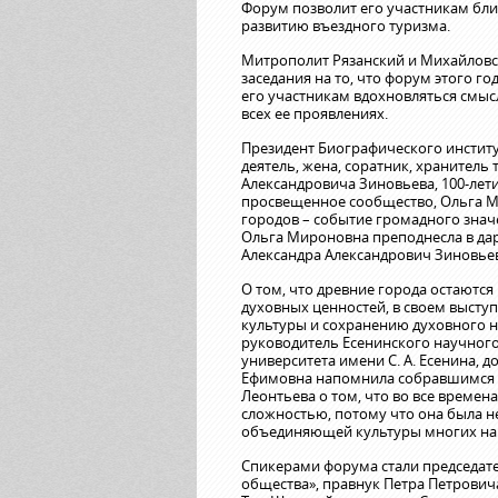
Форум позволит его участникам бли
развитию въездного туризма.
Митрополит Рязанский и Михайловс
заседания на то, что форум этого г
его участникам вдохновляться смыс
всех ее проявлениях.
Президент Биографического инстит
деятель, жена, соратник, хранитель
Александровича Зиновьева, 100-лети
просвещенное сообщество, Ольга М
городов – событие громадного знач
Ольга Мироновна преподнесла в да
Александра Александрович Зиновьев
О том, что древние города остают
духовных ценностей, в своем высту
культуры и сохранению духовного 
руководитель Есенинского научного
университета имени С. А. Есенина, 
Ефимовна напомнила собравшимся с
Леонтьева о том, что во все време
сложностью, потому что она была н
объединяющей культуры многих нар
Спикерами форума стали председат
общества», правнук Петра Петрови