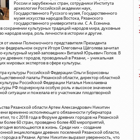
России и зарубежных стран, сотрудники Института
археологии Российской академии наук,
Государственного Русского музея, Государственного
музея искусства народов Востока, Рязанского
государственного университета им. С. А. Есенина.
в сохранении культурных традиций народов мира, духовные
о народов мира, роль личности в истории и другие.
ся от имени Полномочного представителя Президента
ом федеральном округе Игоря Олеговича Щёголева зачитал
ко-культурный музей-заповедник» Виталий Юрьевич Попов. В
м древних городов, проводимый в Рязани, – уникальная
их мировых экспертов в сфере культуры.
тра культуры Российской Федерации Ольги Борисовны
щественной палаты Рязанской области, директор областной
 культуры Российской Федерации Наталья Николаевна
ьтуры РФ подчеркнула особую роль и высокое значение
ой ситуации и пожелала его участникам плодотворной
ьства Рязанской области Артем Александрович Никитин
мени временно исполняющего обязанности губернатора
тил, то с 2018 года в Форуме древних городов на Рязанской
и более 60 стран, проведено более 400 мероприятий,
егодня воплощаются в жизнь. Среди них – создание
ронной энциклопедии древних поселений Рязанской области,
 городка в Рязани. Артем Никитин выразил уверенность, что