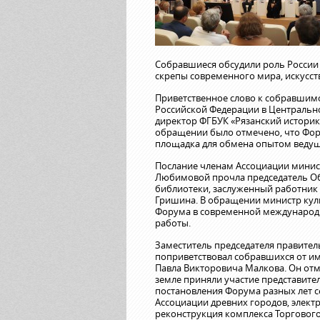
Собравшиеся обсудили роль России 
скрепы современного мира, искусств
Приветственное слово к собравшим
Российской Федерации в Центральн
директор ФГБУК «Рязанский истори
обращении было отмечено, что Фору
площадка для обмена опытом ведущ
Послание членам Ассоциации минис
Любимовой прочла председатель Об
библиотеки, заслуженный работник
Гришина. В обращении министр кул
Форума в современной международн
работы.
Заместитель председателя правител
поприветствовал собравшихся от и
Павла Викторовича Малкова. Он отме
земле приняли участие представител
постановления Форума разных лет с
Ассоциации древних городов, элект
реконструкция комплекса Торгового