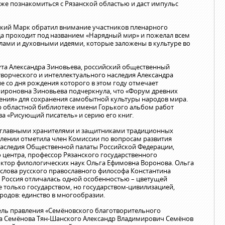
же познакомиться с Рязанской областью и даст импульс
кий Марк обратил внимание участников пленарного
ода проходит под названием «Нарядный мир» и пожелал всем
лами и духовными идеями, которые заложены в культуре во
ута Александра Зиновьева, российский общественный
 творческого и интеллектуального наследия Александра
е со дня рождения которого в этом году отмечает
ироновна Зиновьева подчеркнула, что «Форум древних
ения» для сохранения самобытной культуры народов мира.
р областной библиотеке имени Горького альбом работ
а «Рисующий писатель» и серию его книг.
ся главными хранителями и защитниками традиционных
плении отметила член Комиссии по вопросам развития
наследия Общественной палаты Российской Федерации,
 центра, профессор Рязанского государственного
доктор филологических наук Ольга Ефимовна Воронова. Ольга
лова русского православного философа Константина
на Россия отличалась одной особенностью – цветущей
е только государством, но государством-цивилизацией,
одов: единство в многообразии.
ель правления «Семёновского благотворительного
ча Семёнова Тян-Шанского Александр Владимирович Семёнов