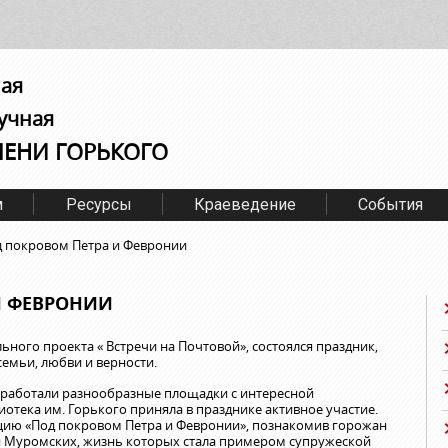
ная
учная
МЕНИ ГОРЬКОГО
м
Ресурсы
Краеведение
События
 покровом Петра и Февронии
И ФЕВРОНИИ
льного проекта « Встречи на Почтовой», состоялся праздник,
емьи, любви и верности.
а работали разнообразные площадки с интересной
отека им. Горького приняла в празднике активное участие.
цию «Под покровом Петра и Февронии», познакомив горожан
и Муромских, жизнь которых стала примером супружеской