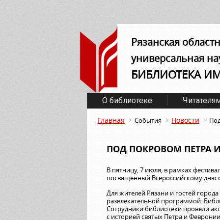
Рязанская област
универсальная на
БИБЛИОТЕКА И
О библиотеке
Читателя
Главная
Новости
События
Под
ПОД ПОКРОВОМ ПЕТРА 
В пятницу, 7 июля, в рамках фестива
посвящённый Всероссийскому дню с
Для жителей Рязани и гостей город
развлекательной программой. Библи
Сотрудники библиотеки провели ак
с историей святых Петра и Феврони