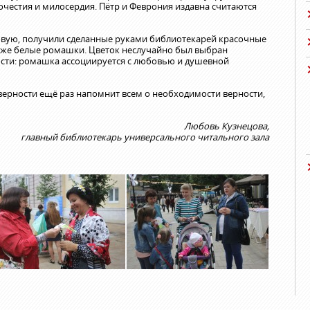
очестия и милосердия. Пётр и Феврония издавна считаются
чтовую, получили сделанные руками библиотекарей красочные
акже белые ромашки. Цветок неслучайно был выбран
ости: ромашка ассоциируется с любовью и душевной
 верности ещё раз напомнит всем о необходимости верности,
Любовь Кузнецова,
главный библиотекарь универсального читального зала