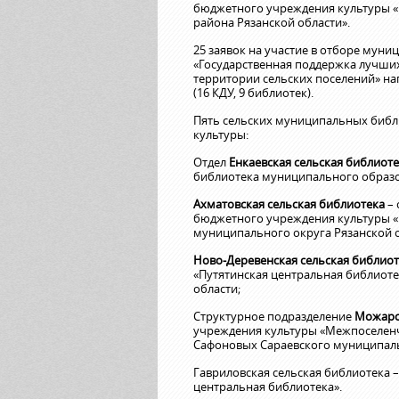
бюджетного учреждения культуры 
района Рязанской области».
25 заявок на участие в отборе мун
«Государственная поддержка лучши
территории сельских поселений» н
(16 КДУ, 9 библиотек).
Пять сельских муниципальных биб
культуры:
Отдел
Енкаевская сельская библиот
библиотека муниципального образо
Ахматовская сельская библиотека
– 
бюджетного учреждения культуры «
муниципального округа Рязанской о
Ново-Деревенская сельская библиот
«Путятинская центральная библиоте
области;
Структурное подразделение
Можарск
учреждения культуры «Межпоселенче
Сафоновых Сараевского муниципаль
Гавриловская сельская библиотека 
центральная библиотека».