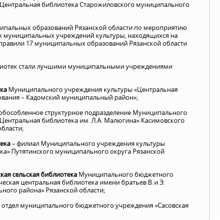
«Центральная библиотека Старожиловского муниципального
иципальных образований Рязанской области по мероприятию
х муниципальных учреждений культуры, находящихся на
аправили 17 муниципальных образований Рязанской области
лиотек стали лучшими муниципальными учреждениями
ека
Муниципального учреждения культуры «Центральная
вания – Кадомский муниципальный район»;
обособленное структурное подразделение Муниципального
Центральная библиотека им. Л.А. Малюгина» Касимовского
бласти;
ека
– филиал Муниципального учреждения культуры
ка» Путятинского муниципального округа Рязанской
ая сельская библиотека
Муниципального бюджетного
ская центральная библиотека имени братьев В. и Э.
ного района» Рязанской области;
– отдел муниципального бюджетного учреждения «Сасовская