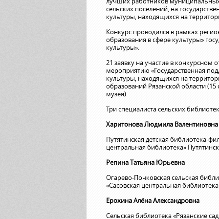
лучших работников муниципальных 
сельских поселений, на государст
культуры, находящихся на территор
Конкурс проводился в рамках регион
образования в сфере культуры» гос
культуры».
21 заявку на участие в конкурсном
мероприятию «Государственная по
культуры, находящихся на террито
образований Рязанской области (15 
музея).
Три специалиста сельских библиоте
Харитонова Людмила Валентиновна
Путятинская детская библиотека-ф
центральная библиотека» Путятинск
Репина Татьяна Юрьевна
Огарево-Почковская сельская библ
«Сасовская центральная библиотека
Ерохина Алёна Александровна
Сельская библиотека «Рязанские са