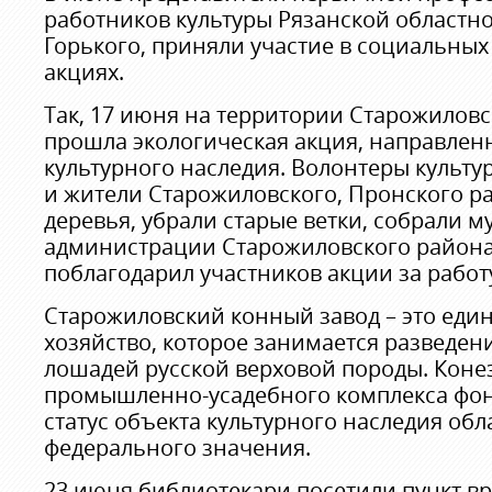
работников культуры Рязанской областн
Горького, приняли участие в социальных
акциях.
Так, 17 июня на территории Старожиловс
прошла экологическая акция, направлен
культурного наследия. Волонтеры культу
и жители Старожиловского, Пронского р
деревья, убрали старые ветки, собрали му
администрации Старожиловского района 
поблагодарил участников акции за работ
Старожиловский конный завод – это еди
хозяйство, которое занимается разведе
лошадей русской верховой породы. Конез
промышленно-усадебного комплекса фон
статус объекта культурного наследия обл
федерального значения.
23 июня библиотекари посетили пункт в