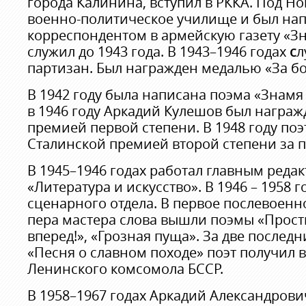
города Калинина, вступил в РККА. Под Н
военно-политическое училище и был на
корреспондентом в армейскую газету «Зн
служил до 1943 года. В 1943–1946 годах
с
л
партизан. Был награжден медалью «За бо
В 1942 году была написана поэма «Знамя
в 1946 году Аркадий Кулешов был награ
премией первой степени. В 1948 году по
Сталинской премией второй степени за п
В 1945–1946 годах работал главным реда
«Литература и искусство». В 1946 – 1958
сценарного отдела. В первое послевоенн
пера мастера слова вышли поэмы «Прост
вперед!», «Грозная пуща». За две последн
«Песня о славном походе» поэт получил 
Ленинского комсомола БССР.
В 1958–1967 годах Аркадий Александрови