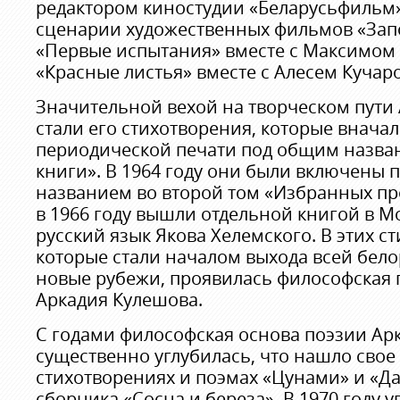
редактором киностудии «Беларусьфильм»
сценарии художественных фильмов «Зап
«Первые испытания» вместе с Максимом
«Красные листья» вместе с Алесем Кучар
Значительной вехой на творческом пути
стали его стихотворения, которые внача
периодической печати под общим назва
книги». В 1964 году они были включены 
названием во второй том «Избранных пр
в 1966 году вышли отдельной книгой в М
русский язык Якова Хелемского. В этих с
которые стали началом выхода всей бело
новые рубежи, проявилась философская 
Аркадия Кулешова.
С годами философская основа поэзии Ар
существенно углубилась, что нашло свое
стихотворениях и поэмах «Цунами» и «Да
сборника «Сосна и береза». В 1970 году у