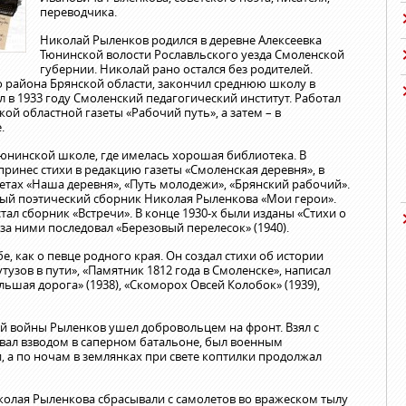
переводчика.
Николай Рыленков родился в деревне Алексеевка
Тюнинской волости Рославльского уезда Смоленской
губернии. Николай рано остался без родителей.
о района Брянской области, закончил среднюю школу в
л в 1933 году Смоленский педагогический институт. Работал
ой областной газеты «Рабочий путь», а затем – в
.
тюнинской школе, где имелась хорошая библиотека. В
принес стихи в редакцию газеты «Смоленская деревня», в
зетах «Наша деревня», «Путь молодежи», «Брянский рабочий».
вый поэтический сборник Николая Рыленкова «Мои герои».
тал сборник «Встречи». В конце 1930-х были изданы «Стихи о
за ними последовал «Березовый перелесок» (1940).
е, как о певце родного края. Он создал стихи об истории
тузов в пути», «Памятник 1812 года в Смоленске», написал
ьшая дорога» (1938), «Скоморох Овсей Колобок» (1939),
й войны Рыленков ушел добровольцем на фронт. Взял с
овал взводом в саперном батальоне, был военным
 а по ночам в землянках при свете коптилки продолжал
олая Рыленкова сбрасывали с самолетов во вражеском тылу