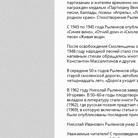
партизанам и жителям временно ок
награжден медалью «Партизану Вели
песни, баллады, поэмы: «Апрель», «
родном краю». Стихотворение Рылен
С 1943 по 1945 года Рыленков опуб
«Синее вино», «Отчий дом» и «Смолен
песен «Живая вода».
После освобождения Смоленщины от 
1948 году народной песней стало ст
напевным стихам обращались многи
Константин Массалитинов и другие.
В середине 50-х годов Рыленков обра
старой смоленской дороге», автоби
четырнадцать лет», «Дорога уходит 
В 1962 году Николай Рыленков заве
Игореве». В 50–60-е годы плодотво
вкладом в литературу стали книги Р
(1962), где русская поэзия предста
(1969), в которую включены статьи 
были опубликованы последние приж
Николай Иванович Рыленков умер 23
Уважаемые читатели! С произведен