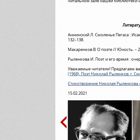
читальном зале нашей библиотеки ил
Литерату
Аннинский Л. Смоленье Пегаса : Исаков
132–138.
Макаренков В. О поэте // Юность. – 201
Рыленкова И. Поэт и его время : очерк 
Уважаемые читатели! Предлагаем 
(1968). Поэт Николай Рыленков. г. См
Стихотворение Николая Рыленкова 
15.02.2021