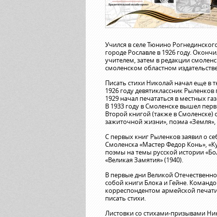
Учился в селе Тюнино Рогнединског
городе Рославле в 1926 году. Окончи
учителем, затем в редакции смоленск
смоленском областном издательстве
Писать стихи Николай начал еще в 
1926 году девятиклассник Рыленков 
1929 начал печататься в местных га
В 1933 году в Смоленске вышел пер
Второй книгой (также в Смоленске) с
зажиточной жизни», поэма «Земля», 
С первых книг Рыленков заявил о себ
Смоленска «Мастер Федор Конь», «Ку
поэмы на темы русской истории «Бол
«Великая Замятия» (1940).
В первые дни Великой Отечественно
собой книги Блока и Гейне. Команд
корреспондентом армейской печати,
писать стихи.
Листовки со стихами-призывами Ник