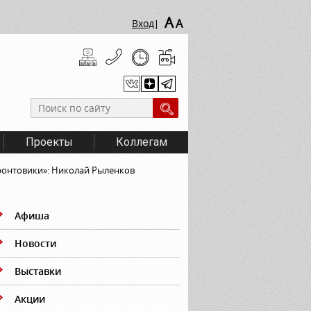
A
A
Вход
|
Проекты
Коллегам
ронтовики»: Николай Рыленков
Афиша
Новости
Выставки
Акции