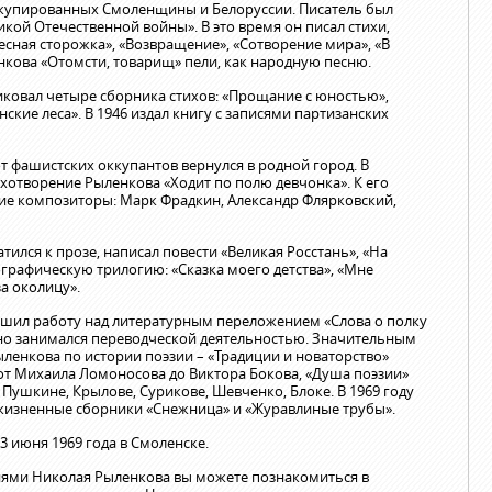
купированных Смоленщины и Белоруссии. Писатель был
кой Отечественной войны». В это время он писал стихи,
Лесная сторожка», «Возвращение», «Сотворение мира», «В
кова «Отомсти, товарищ» пели, как народную песню.
ликовал четыре сборника стихов: «Прощание с юностью»,
ские леса». В 1946 издал книгу с записями партизанских
фашистских оккупантов вернулся в родной город. В
ихотворение Рыленкова «Ходит по полю девчонка». К его
е композиторы: Марк Фрадкин, Александр Флярковский,
тился к прозе, написал повести «Великая Росстань», «На
ографическую трилогию: «Сказка моего детства», «Мне
за околицу».
ршил работу над литературным переложением «Слова о полку
рно занимался переводческой деятельностью. Значительным
ыленкова по истории поэзии – «Традиции и новаторство»
ет от Михаила Ломоносова до Виктора Бокова, «Душа поэзии»
о Пушкине, Крылове, Сурикове, Шевченко, Блоке. В 1969 году
изненные сборники «Снежница» и «Журавлиные трубы».
 июня 1969 года в Смоленске.
иями Николая Рыленкова вы можете познакомиться в