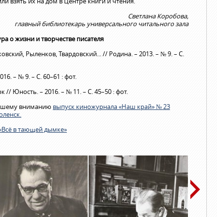
и взять их на дом в Центре книги и чтения.
Светлана Коробова,
главный библиотекарь универсального читального зала
ра о жизни и творчестве писателя
ский, Рыленков, Твардовский... // Родина. – 2013. – № 9. – С.
6. – № 9. – С. 60–61 : фот.
// Юность. – 2016. – № 11. – С. 45–50 : фот.
вашему вниманию
выпуск киножурнала «Наш край» № 23
оленск.
«Всё в тающей дымке»